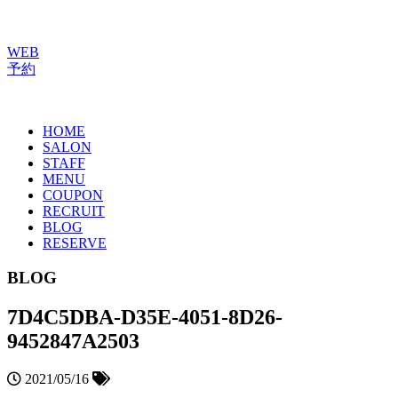
WEB
予約
HOME
SALON
STAFF
MENU
COUPON
RECRUIT
BLOG
RESERVE
BLOG
7D4C5DBA-D35E-4051-8D26-
9452847A2503
2021/05/16