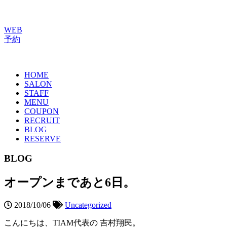
WEB
予約
HOME
SALON
STAFF
MENU
COUPON
RECRUIT
BLOG
RESERVE
BLOG
オープンまであと6日。
2018/10/06
Uncategorized
こんにちは、TIAM代表の 吉村翔民。