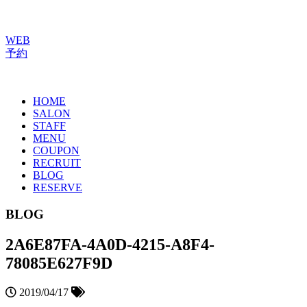
WEB
予約
HOME
SALON
STAFF
MENU
COUPON
RECRUIT
BLOG
RESERVE
BLOG
2A6E87FA-4A0D-4215-A8F4-
78085E627F9D
2019/04/17