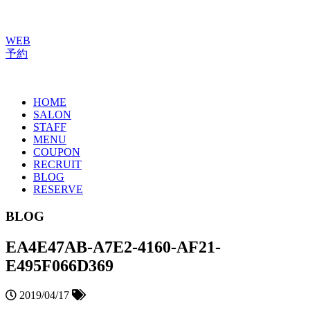
WEB
予約
HOME
SALON
STAFF
MENU
COUPON
RECRUIT
BLOG
RESERVE
BLOG
EA4E47AB-A7E2-4160-AF21-
E495F066D369
2019/04/17