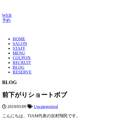
WEB
予約
HOME
SALON
STAFF
MENU
COUPON
RECRUIT
BLOG
RESERVE
BLOG
前下がりショートボブ
2019/05/09
Uncategorized
こんにちは、TIAM代表の吉村翔民です。