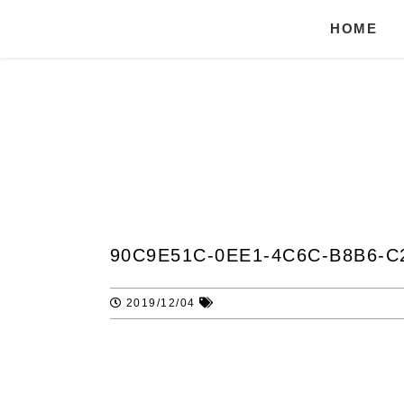
HOME
90C9E51C-0EE1-4C6C-B8B6-C
2019/12/04