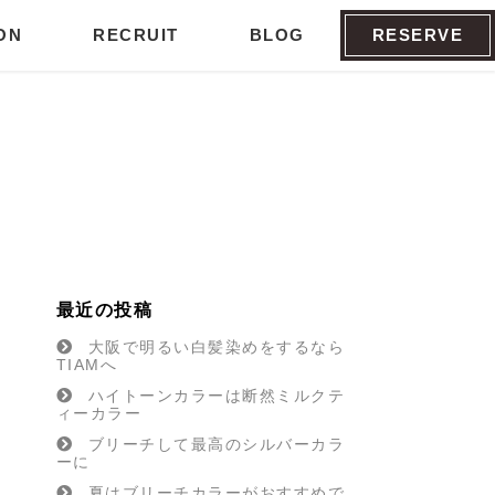
ON
RECRUIT
BLOG
RESERVE
最近の投稿
大阪で明るい白髪染めをするなら
TIAMへ
ハイトーンカラーは断然ミルクテ
ィーカラー
ブリーチして最高のシルバーカラ
ーに
夏はブリーチカラーがおすすめで