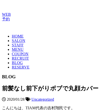
WEB
予約
HOME
SALON
STAFF
MENU
COUPON
RECRUIT
BLOG
RESERVE
BLOG
前髪なし前下がりボブで丸顔カバー
2020/01/28
Uncategorized
こんにちは、TIAM代表の吉村翔民です。